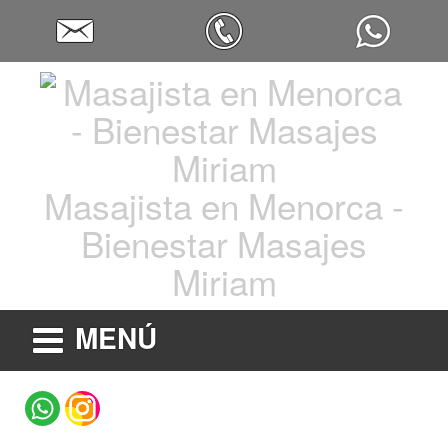
Masajista en Menorca -
Bienestar Masajes
Miriam
MENÚ